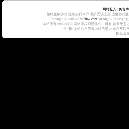
网站登入
|
免责声
拒绝盗版游戏 注意自我保护 谨防受骗上当 适度游戏益
Copyright © 2005-2020
30ok.com
All Rights R
本站所有游戏均来自网络版权归游戏业主所有,如果无意之中侵犯了
*注释: 本站公布所有游戏信息,均来自互联
网站备案