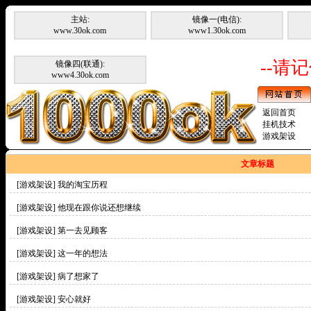
主站:
镜像一(电信):
www.30ok.com
www1.30ok.com
--请记
镜像四(联通):
www4.30ok.com
返回首页
挂机技术
游戏架设
文章标题
[游戏架设]
我的淘宝历程
[游戏架设]
他现在跟你说还想继续
[游戏架设]
第一去见顾客
[游戏架设]
这一年的想法
[游戏架设]
病了想家了
[游戏架设]
安心就好