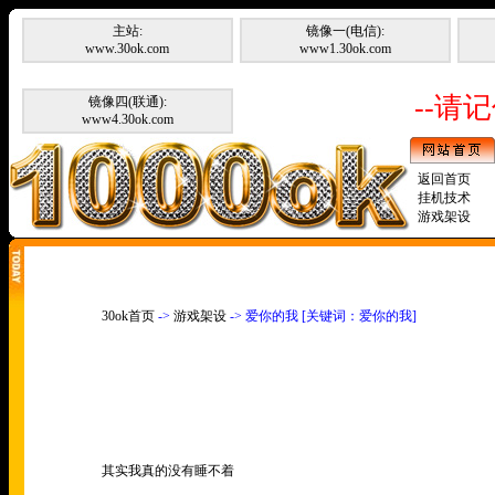
主站:
镜像一(电信):
www.30ok.com
www1.30ok.com
--请记
镜像四(联通):
www4.30ok.com
返回首页
挂机技术
游戏架设
30ok首页
->
游戏架设
-> 爱你的我 [关键词：爱你的我]
其实我真的没有睡不着