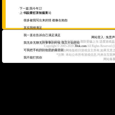
·下一篇;
我今年22
·上一篇;
我没有打算长篇大论
爱过方知情重
很多被我写出来的情 都像在抱怨
其实我很满足
我一直在告诉自己满足满足
网站登入
|
免责声
拒绝盗版游戏 注意自我保护 谨防受骗上当 适度游戏益
我无奈无聊无所事事的时候 我又开始想你
Copyright © 2005-2020
30ok.com
All Rights R
可我把手机扔到包里的最里面
本站所有游戏均来自网络版权归游戏业主所有,如果无意之中侵犯了
*注释: 本站公布所有游戏信息,均来自互联
我不能打扰你
网站备案
不准自己打扰你
总是会很期待全新的你
可半新半旧的你总让我无所适从
我很想很想告诉你