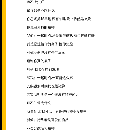
谈不上失眠
仅仅只是不想睡觉
你总诧异我早起 没有午睡 晚上依然这么晚
你总诧异我的精神
我们在一起时 你总是睡得很熟 有点轻微打鼾
我总是扯着你的鼻子 捏你的脸
可你竟然也没有任何反应
也许你真的累了
可是 我某个时刻发现
和我在一起时 你一直都这么累
其实很多时候我也很诧异
其实我明明是一个很没有精神的人
可不知道为什么
我看到你 我可以一直保持精神高度集中
就像在街头看见喜爱的物品
不会分散任何精神