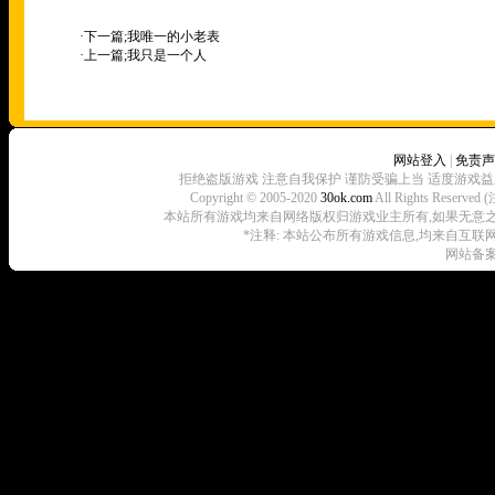
·下一篇;
我唯一的小老表
·上一篇;
我只是一个人
网站登入
|
免责声
拒绝盗版游戏 注意自我保护 谨防受骗上当 适度游戏益
Copyright © 2005-2020
30ok.com
All Rights R
本站所有游戏均来自网络版权归游戏业主所有,如果无意之中侵犯了
*注释: 本站公布所有游戏信息,均来自互联
网站备案