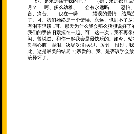
你、是永远属于我的吧？
（摁，永远都只属
­
月？
呵、多么幼稚、
会有永远吗、
恐怕
­
­
­
言、痛苦。
仅在一瞬、
错误的爱情，结局
­
­ [
了、
可、我们始终是一个错误、
永远、也到不了尽
有泪不轻谈
可、那天为什么我会那么狼狈
说好了
…­­
我们的手依旧紧握在一起、
可、这一次，
我不再像
闷、
曾说过、和你一起我会是最快乐的。
如今、站
刺痛心脏，眼泪、决堤泛滥
哭过、爱过、恨过，
我
]­­
此、这是最美的结局？
亲爱的、
我、是否该学会放
]­­
该释怀了。