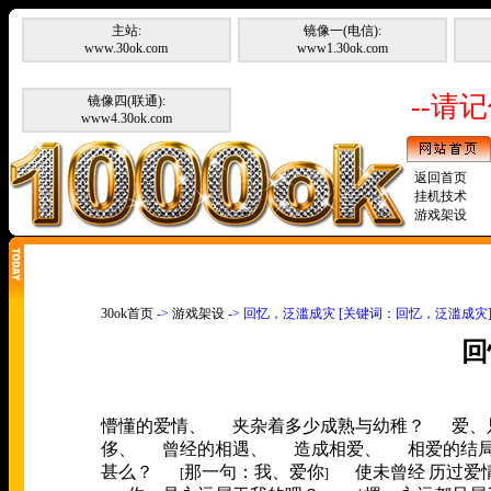
主站:
镜像一(电信):
www.30ok.com
www1.30ok.com
--请记
镜像四(联通):
www4.30ok.com
返回首页
挂机技术
游戏架设
30ok首页
->
游戏架设
-> 回忆，泛滥成灾 [关键词：回忆，泛滥成灾
回
懵懂的爱情、
夹杂着多少成熟与幼稚？
爱、
­
­
侈、
曾经的相遇、
造成相爱、
相爱的结
­
­
­
甚么？
那一句：我、爱你
使未曾经
历过爱
­ [
]­