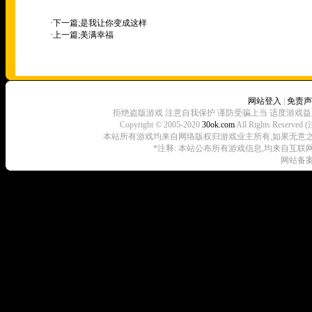
·下一篇;
是我让你变成这样
·上一篇;
美满幸福
网站登入
|
免责声
拒绝盗版游戏 注意自我保护 谨防受骗上当 适度游戏益
Copyright © 2005-2020
30ok.com
All Rights R
本站所有游戏均来自网络版权归游戏业主所有,如果无意之中侵犯了
*注释: 本站公布所有游戏信息,均来自互联
网站备案