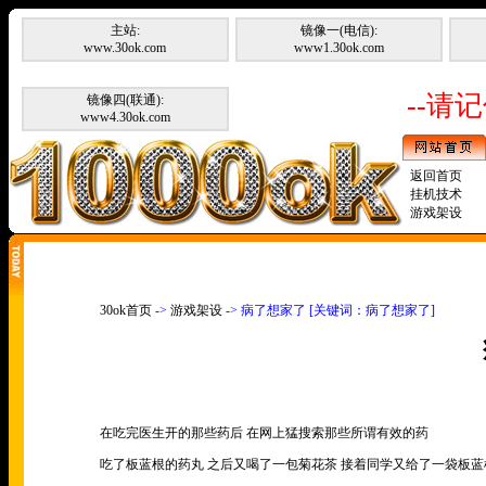
主站:
镜像一(电信):
www.30ok.com
www1.30ok.com
--请记
镜像四(联通):
www4.30ok.com
返回首页
挂机技术
游戏架设
30ok首页
->
游戏架设
-> 病了想家了 [关键词：病了想家了]
在吃完医生开的那些药后 在网上猛搜索那些所谓有效的药
吃了板蓝根的药丸 之后又喝了一包菊花茶 接着同学又给了一袋板蓝