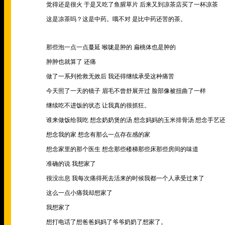
觉得还是很火 于是又吃了鱼腥草片 后来又到凉茶店买了一杯凉茶
这是凉茶吗？这是中药。哦不对 是比中药还苦的茶。
那些泡一点一点蔓延 喉咙是肿的 扁桃体也是肿的
肿肿也就算了 还痛
做了一系列抢救无效后 我还得继续承受这种痛苦
今天照了一天的镜子 眉毛不曾舒展开过 脸部像被扭曲了一样
继续吃不进饭的状态 让我真的很抓狂。
谁来做饭给我吃 想念奶奶煲的汤 想念妈妈的玉米排骨汤 想念手艺
想念我的家 想念有那么一点存在感的家
想念家里的那个医生 想念那些楼梯那些床那些房间的味道
准确的说 我想家了
很没出息 我每次痛得死去活来的时候我都一个人承受过来了
这么一点小痛我却想家了
我想家了
想打电话了想爸爸妈妈了爷爷奶奶了想家了。