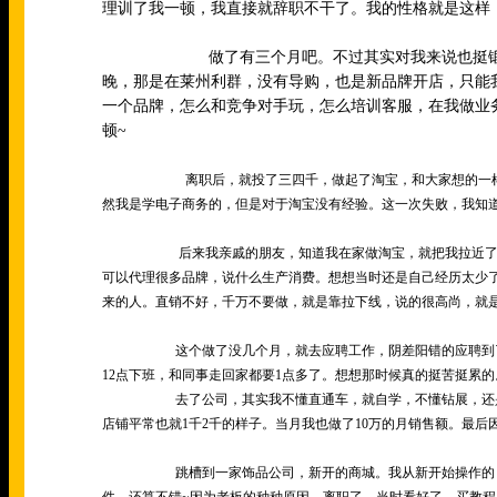
理训了我一顿，我直接就辞职不干了。我的性格就是这样
做了有三个月吧。不过其实对我来说也挺锻炼的，
晚，那是在莱州利群，没有导购，也是新品牌开店，只能
一个品牌，怎么和竞争对手玩，怎么培训客服，在我做业
顿~
离职后，就投了三四千，做起了淘宝，和大家想的一样，没有
然我是学电子商务的，但是对于淘宝没有经验。这一次失败，我知
后来我亲戚的朋友，知道我在家做淘宝，就把我拉近了一个直销
可以代理很多品牌，说什么生产消费。想想当时还是自己经历太少了
来的人。直销不好，千万不要做，就是靠拉下线，说的很高尚，就
这个做了没几个月，就去应聘工作，阴差阳错的应聘到了一个
12点下班，和同事走回家都要1点多了。想想那时候真的挺苦挺累
去了公司，其实我不懂直通车，就自学，不懂钻展，还是自学
店铺平常也就1千2千的样子。当月我也做了10万的月销售额。最后
跳槽到一家饰品公司，新开的商城。我从新开始操作的，试运营