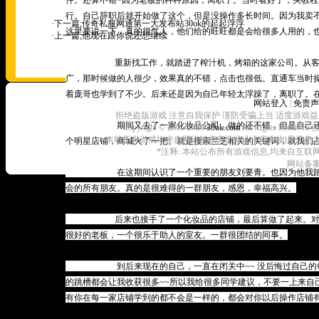
件。还算不错~因为老板的种种原因，离职了。当时看好了，买教程
行。自己辞职后就开始做了这个，但是没操作多长时间。因为我卖
·下一篇;
传奇私服网通第一大发布站30ok的起起浮浮
这里要说一下，真的很气人，他们给的旺旺都是会给很多人用的，
·上一篇;
他现在跟你说还想继续
重新找工作，就踏进了榨汁机，烤箱的这家公司。从客服开始
广，那时候做的人很少，效果真的不错，点击也很低。直通车当时操
着庞哥也学到了不少。后来还是因为自己年轻太浮躁了，离职了。
网站登入
|
免责声
拒绝盗版游戏 注意自我保护 谨防受骗上当 适度游戏益
期间又去了一家化妆品公司，做的还不错，但是自己还是经验
Copyright © 2005-2020
30ok.com
All Rights R
本站所有游戏均来自网络版权归游戏业主所有,如果无意之中侵犯了
个明星店铺，商城火了一把。就是搜索兰芝相关的关键词，就我们
*注释: 本站公布所有游戏信息,均来自互联
网站备案
在这期间认识了一个重要的朋友刘要青。也因为他我踏进了，
会的所有朋友。真的是很难得的一群朋友，感恩，幸福高兴。
后来也接手了一个化妆品的店铺，最后算做了起来。对新店的
很好的老板，一个很乐于助人的室友。一群很团结的同事。
到后来现在的自己，一直在闭关中~~ 没后悔过自己的每一
的跳槽都会让我收获很多~~所以我给很多同学建议，不要一上来自
有你在每一家店铺学到的都不会是一样的，都会对你以后操作店铺有