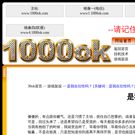
主站:
镜像一(电信):
www.1000ok.com
www1.1000ok.com
--请记住
镜像四(联通):
www4.1000ok.com
返回首页
挂机技术
游戏架设
30ok首页
->
游戏架设
-> 是我在任性吗？ [关键词：是我在任性吗？
是
傻傻的，有点跟你赌气。还是习惯了主动，抓住自己想要的。或者
可是，回过头来了，还是希望自己是受宠的，每天都是你多多的问
当我有抱怨了的时候，我就变这样了。等着你理我，等着你自己去
输赢，不是在较真，只是想知道你到底离不离得开我，是否也能适