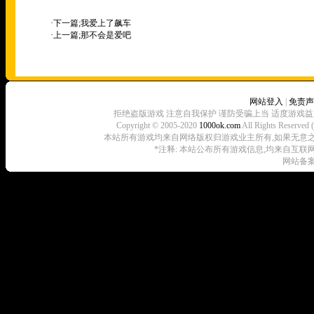
·下一篇;
我爱上了飙车
·上一篇;
那不会是爱吧
网站登入
|
免责声
拒绝盗版游戏 注意自我保护 谨防受骗上当 适度游戏益
Copyright © 2005-2020
1000ok.com
All Rights 
本站所有游戏均来自网络版权归游戏业主所有,如果无意之中侵犯了
*注释: 本站公布所有游戏信息,均来自互联
网站备案