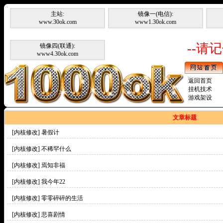
主站:
镜像一(电信):
www.30ok.com
www1.30ok.com
--请记
镜像四(联通):
www4.30ok.com
返回首页
挂机技术
游戏架设
文章标题
[内核修改]
暑假计
[内核修改]
不稀罕什么
[内核修改]
焉知非福
[内核修改]
我今年22
[内核修改]
零零碎碎的生活
[内核修改]
悲喜剧情