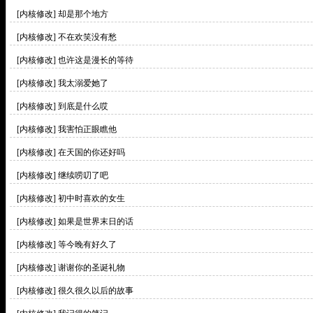
[内核修改]
却是那个地方
[内核修改]
不在欢笑没有愁
[内核修改]
也许这是漫长的等待
[内核修改]
我太溺爱她了
[内核修改]
到底是什么哎
[内核修改]
我害怕正眼瞧他
[内核修改]
在天国的你还好吗
[内核修改]
继续唠叨了吧
[内核修改]
初中时喜欢的女生
[内核修改]
如果是世界末日的话
[内核修改]
等今晚有好久了
[内核修改]
谢谢你的圣诞礼物
[内核修改]
很久很久以后的故事