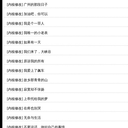
[内核修改]
广州的那段日子
[内核修改]
加油吧，你可以
[内核修改]
我是个一罪人
[内核修改]
我唯一的小老表
[内核修改]
如果有一天
[内核修改]
我们来了，大峡谷
[内核修改]
原谅我的所有
[内核修改]
我爱上了飙车
[内核修改]
故乡那青青的山
[内核修改]
寂寞却不张扬
[内核修改]
上帝托给我的梦
[内核修改]
在疼也别哭
[内核修改]
无奈与生活
[内核修改]
不要说话，做好自己的事情