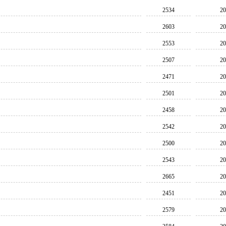
2534
20
2603
20
2553
20
2507
20
2471
20
2501
20
2458
20
2542
20
2500
20
2543
20
2665
20
2451
20
2579
20