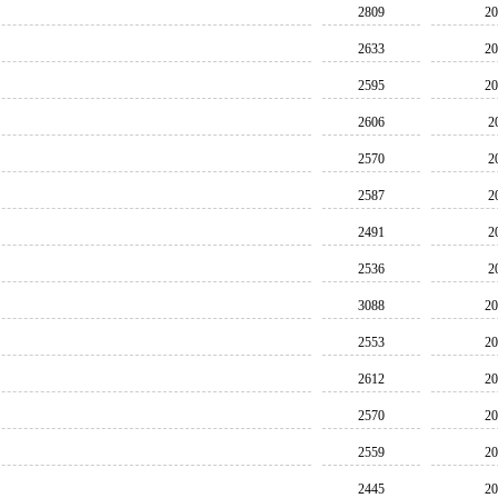
2809
20
2633
20
2595
20
2606
2
2570
2
2587
2
2491
2
2536
2
3088
20
2553
20
2612
20
2570
20
2559
20
2445
20