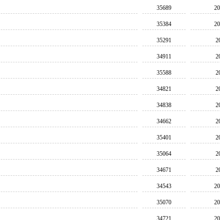
35689
20
35384
20
35291
2
34911
2
35588
2
34821
2
34838
2
34662
2
35401
2
35064
2
34671
2
34543
20
35070
20
34721
20