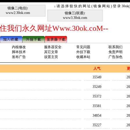
↓ 请 选 择 较 快 的 网 址 ( 镜 像 网 站 ) 登 录 30o
镜像二(电信):
www2.30ok.com
镜像三(联通):
www3.30ok.com
住我们永久网址Www.30ok.coM--
内核修改
服务器安全
常见问题
联系我们
脚本技术
其它文章
外挂下载
免责声明
发布广告
设置主页
收藏本站
广告加色
人气
35549
20
35249
20
35372
20
35581
20
34854
20
35227
20