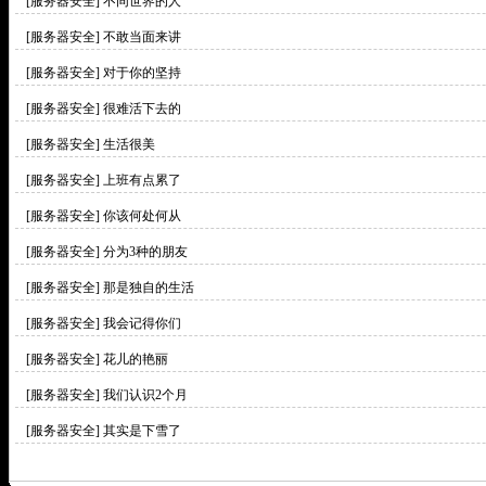
[服务器安全]
不同世界的人
[服务器安全]
不敢当面来讲
[服务器安全]
对于你的坚持
[服务器安全]
很难活下去的
[服务器安全]
生活很美
[服务器安全]
上班有点累了
[服务器安全]
你该何处何从
[服务器安全]
分为3种的朋友
[服务器安全]
那是独自的生活
[服务器安全]
我会记得你们
[服务器安全]
花儿的艳丽
[服务器安全]
我们认识2个月
[服务器安全]
其实是下雪了