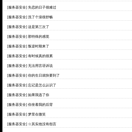
[服务器安全]
失恋的日子很难过
[服务器安全]
洗了个澡很舒畅
[服务器安全]
这是第三次了
[服务器安全]
那特殊的感觉
[服务器安全]
叛逆时期来了
[服务器安全]
有时候真的很累
[服务器安全]
无法用言语诉说
[服务器安全]
你的生日就快要到了
[服务器安全]
忘记是怎么认识了
[服务器安全]
如果我选了你
[服务器安全]
你坐着我的后背
[服务器安全]
梦里在微笑
[服务器安全]
☆其实他没有怨言