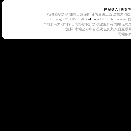
网站登入
|
免责声
拒绝盗版游戏 注意自我保护 谨防受骗上当 适度游戏益
Copyright © 2005-2020
30ok.com
All Rights R
本站所有游戏均来自网络版权归游戏业主所有,如果无意之中侵犯了
*注释: 本站公布所有游戏信息,均来自互联
网站备案