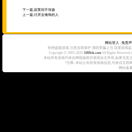
·下一篇;
寂寞却不张扬
·上一篇;
讨厌去掩饰的人
网站登入
|
免责声
拒绝盗版游戏 注意自我保护 谨防受骗上当 适度游戏益
Copyright © 2005-2020
1000ok.com
All Rights 
本站所有游戏均来自网络版权归游戏业主所有,如果无意之中侵犯了
*注释: 本站公布所有游戏信息,均来自互联
网站备案