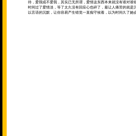
待，爱我或不爱我，其实已无所谓，爱情这东西本来就没有谁对谁
时间过了爱情淡，等了太久没有回应心也碎了，最让人痛苦的就是
以言语的沉默，让你容易产生错觉一直痴守候着，以为时间久了她