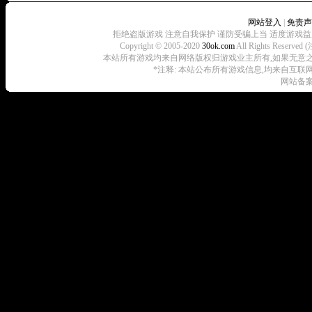
网站登入
|
免责声
拒绝盗版游戏 注意自我保护 谨防受骗上当 适度游戏益
Copyright © 2005-2020
30ok.com
All Rights R
本站所有游戏均来自网络版权归游戏业主所有,如果无意之中侵犯了
*注释: 本站公布所有游戏信息,均来自互联
网站备案