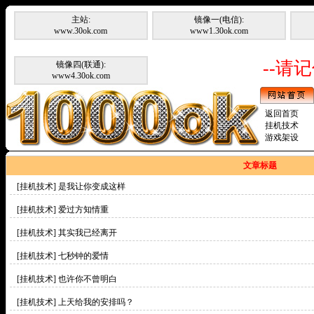
主站:
镜像一(电信):
www.30ok.com
www1.30ok.com
--请记
镜像四(联通):
www4.30ok.com
返回首页
挂机技术
游戏架设
文章标题
[挂机技术]
是我让你变成这样
[挂机技术]
爱过方知情重
[挂机技术]
其实我已经离开
[挂机技术]
七秒钟的爱情
[挂机技术]
也许你不曾明白
[挂机技术]
上天给我的安排吗？