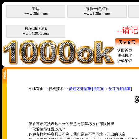
主站:
镜像一(电信):
www.30ok.com
www1.30ok.com
--请记
镜像四(联通):
www4.30ok.com
返回首页
挂机技术
游戏架设
30ok首页
->
挂机技术
-> 爱过方知情重 [关键词：爱过方知情重]
很多言语无法表达出来的爱意与倾慕尽收在那眼神里
一段爱情能保温多久？
各种各样的答案层出不穷，我们是在不同环境下开出的花朵