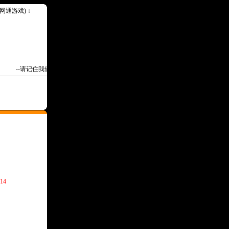
k(网通游戏) ↓
--请记住我们永久网址Www.30ok.Com--
14