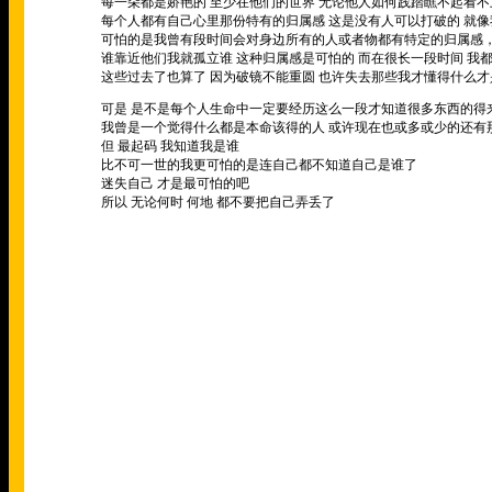
每一朵都是娇艳的 至少在他们的世界 无论他人如何践踏瞧不起看
每个人都有自己心里那份特有的归属感 这是没有人可以打破的 就
可怕的是我曾有段时间会对身边所有的人或者物都有特定的归属感
谁靠近他们我就孤立谁 这种归属感是可怕的 而在很长一段时间 我
这些过去了也算了 因为破镜不能重圆 也许失去那些我才懂得什么
可是 是不是每个人生命中一定要经历这么一段才知道很多东西的得
我曾是一个觉得什么都是本命该得的人 或许现在也或多或少的还有
但 最起码 我知道我是谁
比不可一世的我更可怕的是连自己都不知道自己是谁了
迷失自己 才是最可怕的吧
所以 无论何时 何地 都不要把自己弄丢了