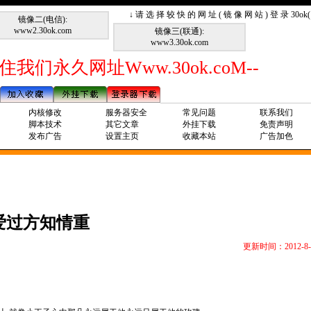
↓ 请 选 择 较 快 的 网 址 ( 镜 像 网 站 ) 登 录 30o
镜像二(电信):
www2.30ok.com
镜像三(联通):
www3.30ok.com
住我们永久网址Www.30ok.coM--
内核修改
服务器安全
常见问题
联系我们
脚本技术
其它文章
外挂下载
免责声明
发布广告
设置主页
收藏本站
广告加色
爱过方知情重
更新时间：2012-8-