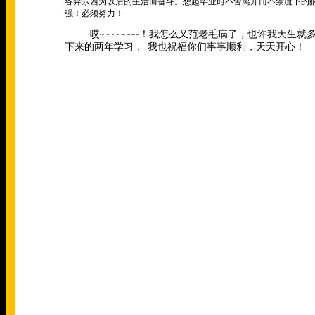
各奔东西为以后的生活而奋斗。想起毕业时不舍离开而不禁流下的
强！必须努力！
哎
！我怎么又范老毛病了，也许我天生就
~~~~~~~~
下来的两年学习，
我也祝福你们事事顺利，天天开心！