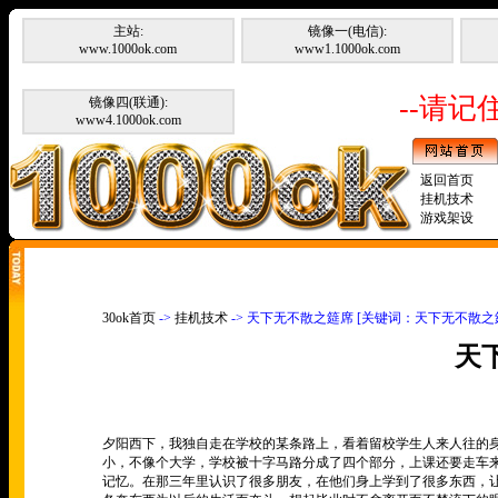
主站:
镜像一(电信):
www.1000ok.com
www1.1000ok.com
--请记住
镜像四(联通):
www4.1000ok.com
返回首页
挂机技术
游戏架设
30ok首页
->
挂机技术
-> 天下无不散之筵席 [关键词：天下无不散之
天
夕阳西下，我独自走在学校的某条路上，看着留校学生人来人往的
小，不像个大学，学校被十字马路分成了四个部分，上课还要走车
记忆。在那三年里认识了很多朋友，在他们身上学到了很多东西，