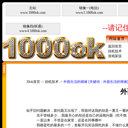
主站:
镜像一(电信):
www.1000ok.com
www1.1000ok.com
--请记住
镜像四(联通):
www4.1000ok.com
返回首页
挂机技术
游戏架设
30ok首页
->
挂机技术
-> 外面生活的艰难 [关键词：外面生活的艰难
外
似乎旧问题解决，新问题又出现了，而面对这我的却是一重又一重
先不管钱多少
.....
我最关心的却还是自己的温饱问题（吃不饱
一直以来，不管是在家里，还是在同事圈中
我都是吃的最多的一个，老板开玩笑说我吃的多，不做什么累