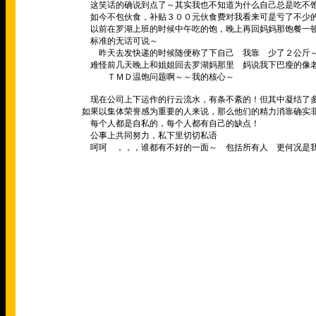
这笑话的确说到点了～其实我也不知道为什么自己总是吃不
如今不包伙食，补贴３００元伙食费对我看来可是亏了不少
以前在罗湖上班的时候中午吃的饱，晚上再回妈妈那饱餐一顿
标准的无话可说～
昨天去发快递的时候随便称了下自己 我靠 少了２公斤
难怪前几天晚上和姐姐回去罗湖妈那里 妈说我下巴瘦的像老
ＴＭＤ温饱问题啊～～我的核心～
现在公司上下运作的行云流水，有条不紊的！但其中凝结了多
如果以集体荣誉感为重要的人来说，那么他们的精力消靠确实
每个人都是自私的，每个人都有自己的缺点！
公事上共同努力，私下里切切私语
呵呵 ，，，谁都有不好的一面～ 包括所有人 更何况是