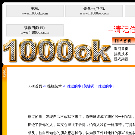
主站:
镜像一(电信):
www.1000ok.com
www1.1000ok.com
--请记住
镜像四(联通):
www4.1000ok.com
返回首页
挂机技术
游戏架设
30ok首页
->
挂机技术
-> 难过的事 [关键词：难过的事]
难过的事，发现自己不敢写下来了，原来逃避成了我的另一种宣泄
拒绝了爱你的人，其实心里很不舍得，怕有人和你一样痛苦，可是
相反，被自己知心的朋友想忘掉你，认为做了件对他好的事却被他