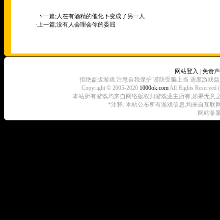
·下一篇;
人在有酒精的催化下变成了另一人
·上一篇;
没有人会理会你的委屈
网站登入
|
免责声
拒绝盗版游戏 注意自我保护 谨防受骗上当 适度游戏益
Copyright © 2005-2020
1000ok.com
All Rights 
本站所有游戏均来自网络版权归游戏业主所有,如果无意之中侵犯了
*注释: 本站公布所有游戏信息,均来自互联
网站备案