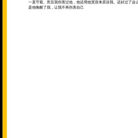
一直守着。而且我伤害过他，他还用他宽容来原谅我。还好过了这
是他唤醒了我，让我不再伤害自己