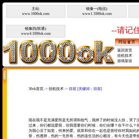
主站:
镜像一(电信):
www.1000ok.com
www1.1000ok.com
--请记住
镜像四(联通):
www4.1000ok.com
返回首页
挂机技术
游戏架设
30ok首页
->
挂机技术
-> 目前 [关键词：目前]
现在我不是充满爱而是无所谓和怨气，我摔了的时候没人扶，哭了
过来，你们都说爱我，但我需要你们时候，你们在哪？在干什么？
为我心没了知觉，何来的爱。就算和你在一起也是曾经你对我如此
骨，伤透肺，伤的一无所有，伤的连生活的心都没，有今天也是带