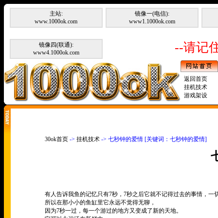
主站:
镜像一(电信):
www.1000ok.com
www1.1000ok.com
--请记住
镜像四(联通):
www4.1000ok.com
返回首页
挂机技术
游戏架设
30ok首页
->
挂机技术
-> 七秒钟的爱情 [关键词：七秒钟的爱情]
有人告诉我鱼的记忆只有
7
秒，
7
秒之后它就不记得过去的事情，一
所以在那小小的鱼缸里它永远不觉得无聊，
因为
7
秒一过，每一个游过的地方又变成了新的天地。