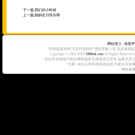
·下一篇;
我们的小时候
·上一篇;
妈妈生日快乐唷
网站登入
|
免责声
拒绝盗版游戏 注意自我保护 谨防受骗上当 适度游戏益
Copyright © 2005-2020
1000ok.com
All Rights 
本站所有游戏均来自网络版权归游戏业主所有,如果无意之中侵犯了
*注释: 本站公布所有游戏信息,均来自互联
网站备案