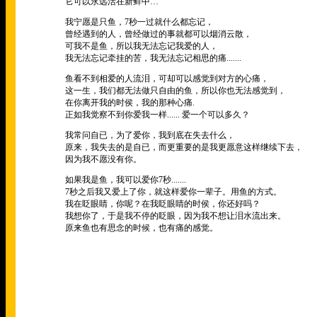
它可以永远活在新鲜中
…
我宁愿是只鱼，
7
秒一过就什么都忘记，
曾经遇到的人，曾经做过的事就都可以烟消云散，
可我不是鱼，所以我无法忘记我爱的人，
我无法忘记牵挂的苦，我无法忘记相思的痛
.......
鱼看不到相爱的人流泪，可却可以感觉到对方的心痛，
这一生，我们都无法做只自由的鱼，所以你也无法感觉到，
在你离开我的时侯，我的那种心痛
.
正如我觉察不到你爱我一样
......
爱一个可以多久？
我常问自已，为了爱你，我到底在失去什么，
原来，我失去的是自已，而更重要的是我更愿意这样继续下去，
因为我不愿没有你。
如果我是鱼，我可以爱你
7
秒
.......
7
秒之后我又爱上了你，就这样爱你一辈子。用鱼的方式。
我在眨眼睛，你呢？在我眨眼睛的时侯，你还好吗？
我想你了，于是我不停的眨眼，因为我不想让泪水流出来。
原来鱼也有思念的时候，也有痛的感觉。