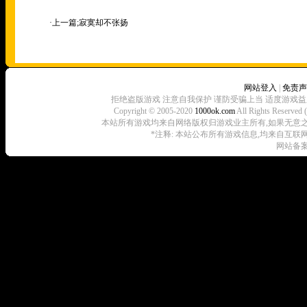
·上一篇;
寂寞却不张扬
网站登入
|
免责声
拒绝盗版游戏 注意自我保护 谨防受骗上当 适度游戏益
Copyright © 2005-2020
1000ok.com
All Rights 
本站所有游戏均来自网络版权归游戏业主所有,如果无意之中侵犯了
*注释: 本站公布所有游戏信息,均来自互联
网站备案