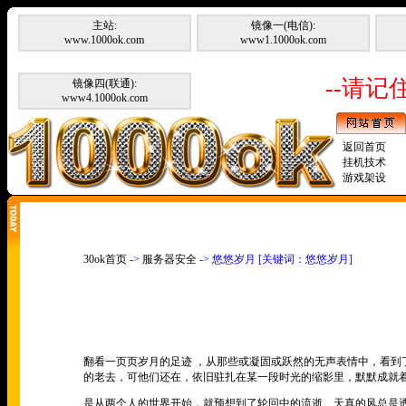
主站:
镜像一(电信):
www.1000ok.com
www1.1000ok.com
--请记住
镜像四(联通):
www4.1000ok.com
返回首页
挂机技术
游戏架设
30ok首页
->
服务器安全
-> 悠悠岁月 [关键词：悠悠岁月]
翻看一页页岁月的足迹 ，从那些或凝固或跃然的无声表情中，看
的老去，可他们还在，依旧驻扎在某一段时光的缩影里，默默成就
是从两个人的世界开始，就预想到了轮回中的流逝。天真的风总是