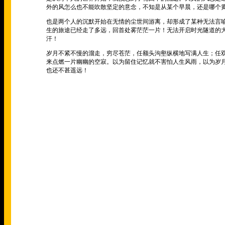
外的风怎么也不能吹散坚定的意念，不知是从某个早晨，还是哪个
也是两个人的沉默开始在无情的尘世间游离，却形成了某种无法言
生的旅途已经走了多远，回首处雾茫茫一片！无法开启时光隧道的
汗！
岁月不紧不慢的溜走，穷尽苍茫，任额头沟壑纵横地写满人生；任
来点燃一片幽幽的空寂。以为留住记忆就不害怕人生风雨，以为岁
也还不甚遥远！