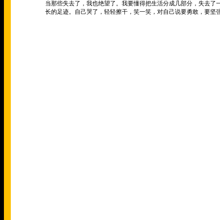
当那些失去了，我也绝望了。我要懂得把生活分成几部分，失去了
长的足迹。自己哭了，轻轻擦干，笑一笑，对自己说要勇敢，要坚