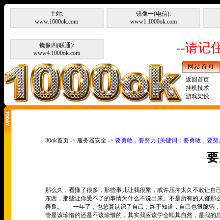
主站:
镜像一(电信):
www.1000ok.com
www1.1000ok.com
--请记住
镜像四(联通):
www4.1000ok.com
返回首页
挂机技术
游戏架设
30ok首页
->
服务器安全
-> 要勇敢，要努力 [关键词：要勇敢，要努
要
那么久，看懂了很多，那些事儿让我很累，或许压抑太久不敢让自
东西，那些让你受不了的事情为什么不说出来。不是所有的人都那
善良。
一年了，也总算认识了自己，终于知道，自己也很脆弱
管是该珍惜的还是不该珍惜的，其实我应该学会顺其自然，是我的