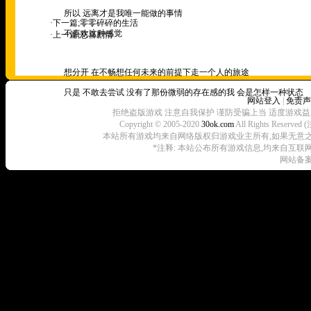
所以 远离才是我唯一能做的事情
·下一篇;
零零碎碎的生活
不喜欢这种感觉
·上一篇;
悲喜剧情
想分开 在不畅想任何未来的前提下走一个人的旅途
只是 不敢去尝试 没有了那份微弱的存在感的我 会是怎样一种状态
网站登入
|
免责声
拒绝盗版游戏 注意自我保护 谨防受骗上当 适度游戏益
Copyright © 2005-2020
30ok.com
All Rights R
本站所有游戏均来自网络版权归游戏业主所有,如果无意之中侵犯了
*注释: 本站公布所有游戏信息,均来自互联
网站备案