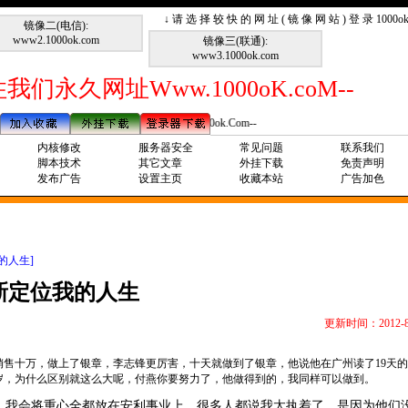
↓ 请 选 择 较 快 的 网 址 ( 镜 像 网 站 ) 登 录 1000
镜像二(电信):
www2.1000ok.com
镜像三(联通):
www3.1000ok.com
我们永久网址Www.1000oK.coM--
--请记住我们永久网址Www.1000ok.Com--
内核修改
服务器安全
常见问题
联系我们
脚本技术
其它文章
外挂下载
免责声明
发布广告
设置主页
收藏本站
广告加色
的人生]
新定位我的人生
更新时间：2012-8
销售十万，做上了银章，李志锋更厉害，十天就做到了银章，他说他在广州读了
19
天的
岁，为什么区别就这么大呢，付燕你要努力了，他做得到的，我同样可以做到。
，我会将重心全都放在安利事业上，很多人都说我太执着了，是因为他们