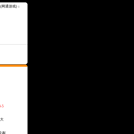
ok(网通游戏) ↓
-5
大
没有