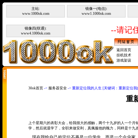
主站:
镜像一(电信):
www.1000ok.com
www1.1000ok.com
--请记住
镜像四(联通):
www4.1000ok.com
返回首页
挂机技术
游戏架设
30ok首页
->
服务器安全
-> 重新定位我的人生 [关键词：重新定位我
重
上个星期六的表彰大会，给我很大的感触，两个十九岁的人一个月
学，然后就退学了，全职来做安利，真佩服他的魄力，同样是十九
现在我给自己的定位不再是一位学生，而是一个企业家