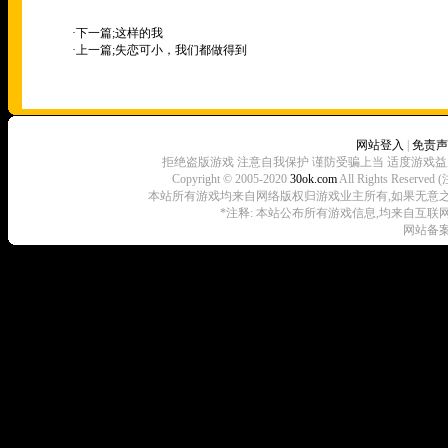
·下一篇;
这样的我
·上一篇;
失恋可小，我们都做得到
网站登入
|
免责声
拒绝盗版游戏 注意自我保护 谨防受骗上当 适度游戏益
Copyright © 2005-2020
30ok.com
All Rights R
本站所有游戏均来自网络版权归游戏业主所有,如果无意之中侵犯了
*注释: 本站公布所有游戏信息,均来自互联
网站备案