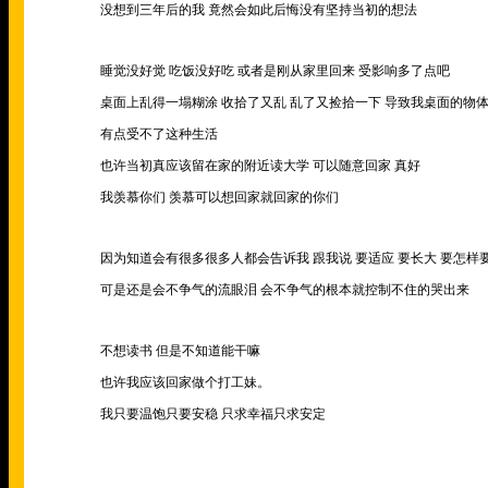
没想到三年后的我 竟然会如此后悔没有坚持当初的想法
睡觉没好觉 吃饭没好吃 或者是刚从家里回来 受影响多了点吧
桌面上乱得一塌糊涂 收拾了又乱 乱了又捡拾一下 导致我桌面的物
有点受不了这种生活
也许当初真应该留在家的附近读大学 可以随意回家 真好
我羡慕你们 羡慕可以想回家就回家的你们
因为知道会有很多很多人都会告诉我 跟我说 要适应 要长大 要怎样
可是还是会不争气的流眼泪 会不争气的根本就控制不住的哭出来
不想读书 但是不知道能干嘛
也许我应该回家做个打工妹。
我只要温饱只要安稳 只求幸福只求安定