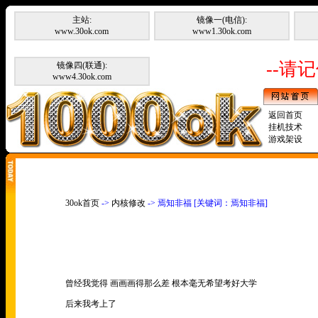
主站:
镜像一(电信):
www.30ok.com
www1.30ok.com
--请记
镜像四(联通):
www4.30ok.com
返回首页
挂机技术
游戏架设
30ok首页
->
内核修改
-> 焉知非福 [关键词：焉知非福]
曾经我觉得 画画画得那么差 根本毫无希望考好大学
后来我考上了