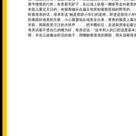
黄牛慢慢前行的；有牵着毛驴子，在山顶上驮着一捆柴草走向家里
米苗儿重见天日的；有握着锄头在扁豆地里刨着那惹祸的野草的
…
听着母亲的话，母亲常说
“
她是那群小羊们的老师，即使是那些小羊
防着踏折地里的庄家，小心翼翼地从地里走出来，青青的脸蛋上露
羊群，闻着夜里汪汪的犬吠声
……
，把羊圈好后，走进厨房拿起窗
母亲试着不烫自己的嘴为好，母亲还说：
“
这羊和人的口腔温度基本
喂，羊羔儿就像会听话的孩子，用嘴吻着母亲的脚面，用头顶着母