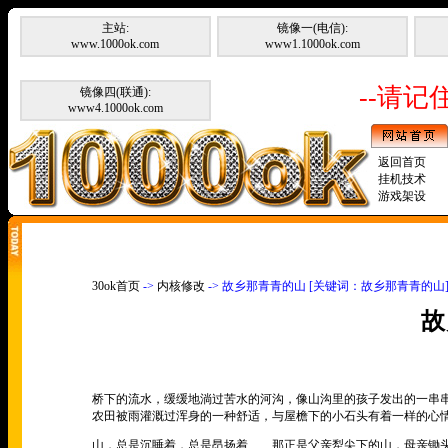
主站:
镜像一(电信):
www.1000ok.com
www1.1000ok.com
--请记住
镜像四(联通):
www4.1000ok.com
返回首页
挂机技术
游戏架设
30ok首页
->
内核修改
-> 故乡那青青的山 [关键词：故乡那青青的山
故
桥下的流水，缓缓地淌过苦水的河沟，像山沟里的孩子发出的一串
农田被雨灌溉过浑身的一种舒适，与屋檐下的小石头有着一样的心
山，总是沉睡着，总是昂扬着
……
那正是父亲犁尖下的山，母亲锄