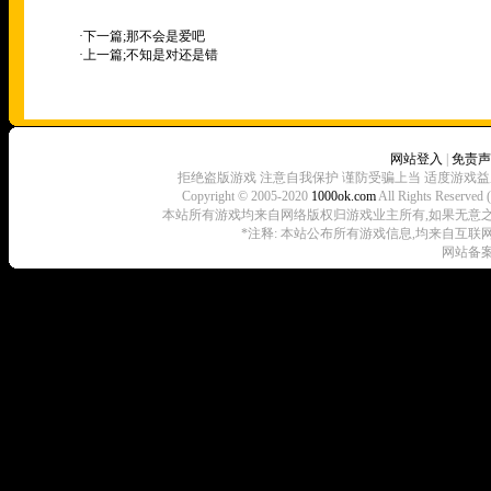
·下一篇;
那不会是爱吧
·上一篇;
不知是对还是错
网站登入
|
免责声
拒绝盗版游戏 注意自我保护 谨防受骗上当 适度游戏益
Copyright © 2005-2020
1000ok.com
All Rights 
本站所有游戏均来自网络版权归游戏业主所有,如果无意之中侵犯了
*注释: 本站公布所有游戏信息,均来自互联
网站备案