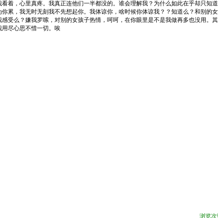
我看着，心里真疼。我真正连他们一半都没的。谁会理解我？为什么如此在乎却只知道
为你累，我无时无刻我不先想起你。我体谅你，啥时候你体谅我？？知道么？和别的女
我感受么？嫌我罗嗦，对别的女孩子热情，呵呵，在你眼里是不是我做再多也没用。其
我用尽心思不惜一切。唉
浏览次