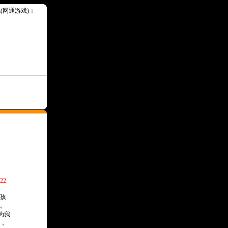
ok(网通游戏) ↓
22
孩
。
为我
，