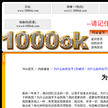
主站:
镜像一(电信):
www.1000ok.com
www1.1000ok.com
--请记住
镜像四(联通):
www4.1000ok.com
返回首页
挂机技术
游戏架设
30ok首页
->
内核修改
-> 为什么如何在乎 [关键词：为什么如何在乎
为
新的一年来了，偶尔回忆过去的一切，让我不知道从何说起。为什
子样疼我？为什么你就学不会哄我？我好需要你哄，需要你带我逛
我想像其他人一样，有男朋友陪着逛街，我没有。等等一切，我真
做点啥？每次的吵架你总怪我无理取闹，可你想过，你忽略过我好