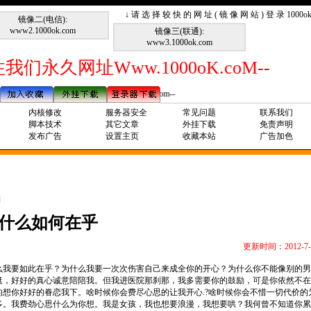
↓ 请 选 择 较 快 的 网 址 ( 镜 像 网 站 ) 登 录 1000
镜像二(电信):
www2.1000ok.com
镜像三(联通):
www3.1000ok.com
我们永久网址Www.1000oK.coM--
--请记住我们永久网址Www.1000ok.Com--
内核修改
服务器安全
常见问题
联系我们
脚本技术
其它文章
外挂下载
免责声明
发布广告
设置主页
收藏本站
广告加色
]
什么如何在乎
更新时间：2012-7-
么我要如此在乎？为什么我要一次次伤害自己来成全你的开心？为什么你不能像别的男
逛，好好的真心诚意陪陪我。但我进医院那刹那，我多需要你的鼓励，可是你依然不在
的想你好好的眷恋我下。啥时候你会费尽心思的让我开心
.?
啥时候你会不惜一切代价的
多。我费劲心思什么为你想。我是女孩，我也想要浪漫，我想要哄？我何曾不知道你累