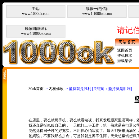
主站:
镜像一(电信):
www.1000ok.com
www1.1000ok.com
--请记住
镜像四(联通):
www4.1000ok.com
返回首页
挂机技术
游戏架设
30ok首页
->
内核修改
-> 坚持就是胜利 [关键词：坚持就是胜利]
在店里，要么就玩手机，要么就看电视，我真发现跟家里没两样，
我还真是挺佩服自己的，一天能打三份工作，第一份就是在电器公
突然觉得日子过的好充实。不用担心怕寂寞了。每天都安排满满的
爸妈说，不要我那么拼命，可是我就是闲不住阿，天天想赚钱想疯