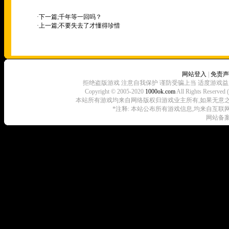
·下一篇;
千年等一回吗？
·上一篇;
不要失去了才懂得珍惜
网站登入
|
免责声
拒绝盗版游戏 注意自我保护 谨防受骗上当 适度游戏益
Copyright © 2005-2020
1000ok.com
All Rights 
本站所有游戏均来自网络版权归游戏业主所有,如果无意之中侵犯了
*注释: 本站公布所有游戏信息,均来自互联
网站备案