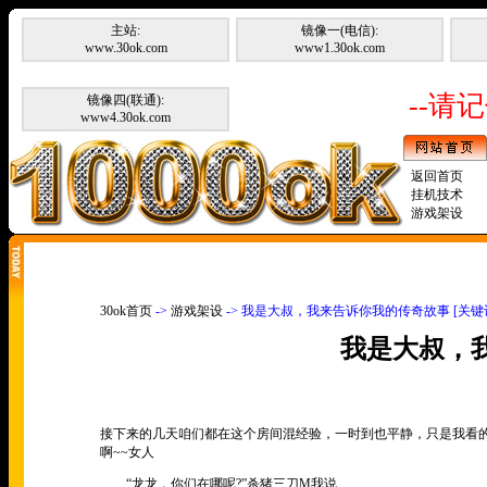
主站:
镜像一(电信):
www.30ok.com
www1.30ok.com
--请记
镜像四(联通):
www4.30ok.com
返回首页
挂机技术
游戏架设
30ok首页
->
游戏架设
-> 我是大叔，我来告诉你我的传奇故事 [关
我是大叔，
接下来的几天咱们都在这个房间混经验，一时到也平静，只是我看
啊~~女人
“龙龙，你们在哪呢?”杀猪三刀M我说