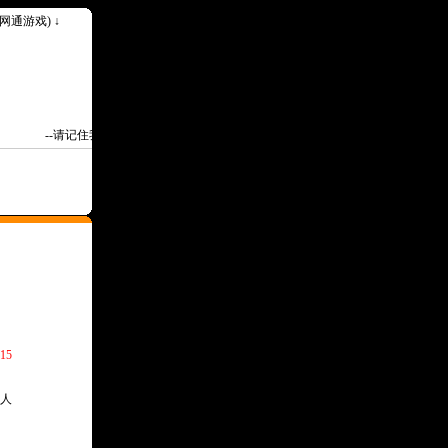
k(网通游戏) ↓
--请记住我们永久网址Www.30ok.Com--
15
人