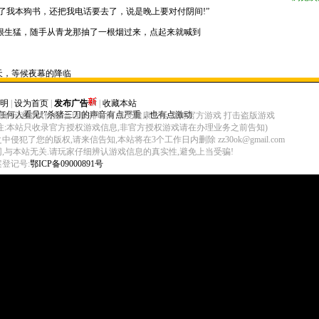
我本狗书，还把我电话要去了，说是晚上要对付阴间!”
很生猛，随手从青龙那抽了一根烟过来，点起来就喊到
，等候夜幕的降临
明
|
设为首页
|
发布广告
|
收藏本站
何人看见!”杀猪三刀的声音有点严重，也有点激动
脑 沉迷游戏伤身 合理安排时间 享受健康生活 支持官方游戏 打击盗版游戏
eserved (注:本站只收录官方授权游戏信息,非官方授权游戏请在办理业务之前告知)
您的版权,请来信告知,本站将在3个工作日内删除 zz30ok@gmail.com
网,与本站无关.请玩家仔细辨认游戏信息的真实性,避免上当受骗!
登记号:
鄂ICP备09000891号
一起，会让人怀疑!”
0几个，全是大号牛人
他们要干啥了。阴间会的全名是天☆堂而他们如今的会是叫地★狱，果然是不死不休
啥物品的跟傲大少说，让他代买!”一个叫楚天的道士在行会里喊到
要是不出点啥事，对的起谁??时间一分一秒的曩昔，谁都不说话，就那么站着
又恼，不过也是无可奈何，男人嘛，不抽烟还活着干啥?山公也闲得发慌，就去土