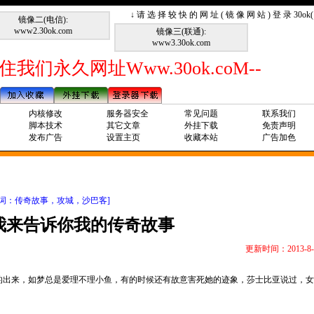
↓ 请 选 择 较 快 的 网 址 ( 镜 像 网 站 ) 登 录 30o
镜像二(电信):
www2.30ok.com
镜像三(联通):
www3.30ok.com
住我们永久网址Www.30ok.coM--
内核修改
服务器安全
常见问题
联系我们
脚本技术
其它文章
外挂下载
免责声明
发布广告
设置主页
收藏本站
广告加色
键词：传奇故事，攻城，沙巴客]
我来告诉你我的传奇故事
更新时间：2013-8-
的出来，如梦总是爱理不理小鱼，有的时候还有故意害死她的迹象，莎士比亚说过，女