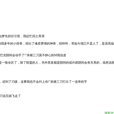
如梦先担任引怪，我赶忙回土库房
我多年的小排骨，招出了魂牵梦绕的神兽，哇咔咔，哥如今现已不是人了，是居高临
巴克阴间会动手了!”杀猪三刀莫不静心的M我说道
是一致全区了，除了联盟的人，另外简直都是阴间的或许跟阴间会有关系的，虽然说
到了35级，这事我也不会叫上你!”杀猪三刀打出了一连串的字
刀说完就飞走了
浏览次