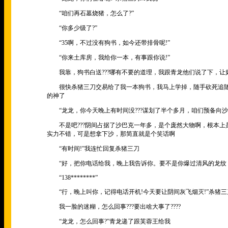
“咱们再石墓烧猪，怎么了?”
“你多少级了?”
“35啊，不过没有狗书，如今还带排骨呢!”
“你来土库房，我给你一本，有事跟你说!”
我靠，狗书白送???哪有不要的道理，我跟青龙他们说了下，让
很快杀猪三刀交易给了我一本狗书，我马上学掉，随手砍死追随
的神了
“龙龙，你今天晚上有时间没???谋划了半个多月，咱们预备向沙
不是吧???阴间占据了沙巴克一年多，是个庞然大物啊，根本上
实力不错，可是想拿下沙，那简直就是个笑话啊
“有时间!”我连忙回复杀猪三刀
“好，把你电话给我，晚上我告诉你。要不是你爆过清风的龙纹，还
“138********”
“行，晚上叫你，记得电话开机!今天要让阴间灰飞烟灭!”杀猪三
我一脸的迷糊，怎么回事???要出啥大事了????
“龙龙，怎么回事?”青龙递了跟芙蓉王给我