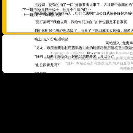
点起烟，使劲的抽了一口“好像要出大事了，方才那个杀猪的给了
·下一篇;
别总是抨击战士，他是个牛逼的职业
“要是修理阴间那些鸟人，咱们也去啊!”山公自从装备好起来后
·上一篇;
我的传奇我的热血
“要打架吗??我也去啊，我给你们加血!”如梦也很是不甘寂寞
咱们这时候也没心思练级了，商量了下就回城卖卖废物，聊谈天
晚上8点50分电话响起
网站登入
|
免责声
“龙龙，速度来新手村药店里边，走的时候尽量用随机飞，别让任
拒绝盗版游戏 注意自我保护 谨防受骗上当 适度游戏益
Copyright © 2005-2020
30ok.com
All Rights R
“好的，我两个跟我坐一起的兄弟也要来，可以不?”
本站所有游戏均来自网络版权归游戏业主所有,如果无意之中侵犯了
*注释: 本站公布所有游戏信息,均来自互联
“山公跟青龙吗?”
网站备案
“是的!”
“叫青龙过来吧，山公法师作用不大，叫他别上线，你们三个不在
于是我跟青龙就跑到了新手村药店里边，满满一屋子的人，有2
里边的人我也根本不熟悉，不过看了他们行会的名字，我也晓得
我很快的退出了原先的会，进入了阴间会
“一切成员现已到齐，如今咱们就在这里等吧，谁也别出去，需要
咱们也都激动了，看来今晚会有大事发生了，这么多牛人聚在一起
等候是煎熬的，我跟青龙有一根没一根的抽着烟，如梦对此是又气