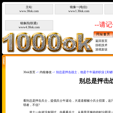
主站:
镜像一(电信):
www.30ok.com
www1.30ok.com
--请记
镜像四(联通):
www4.30ok.com
返回首页
挂机技术
游戏架设
30ok首页
->
内核修改
-> 别总是抨击战士，他是个牛逼的职业 [关
别总是抨击
看到总是抨击兵士，提倡兵士牛逼论，大道道都被小兵士切菜，这
弱者，不信?
道士一向就没有弱过，你看看兵士，从最早开服的的时分即是一