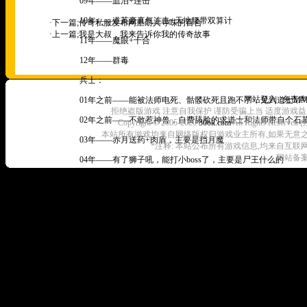
09年——血泊+连击
10年——道英豪真气连击+天地腰带双算计
·下一篇;
传奇私服发布网里耐人寻味的百合
·上一篇;
我是大叔，我来告诉你我的传奇故事
11年——魔眼+十合
12年——群毒
兵士：
网站登入
|
免责声
01年之前——能被法师电死、骷髅砍死且跑不了，见到道士MM
拒绝盗版游戏 注意自我保护 谨防受骗上当 适度游戏益
02年之前——不敢惹神兽，自费舔脸的求道士和法师带自个石
Copyright © 2005-2020
30ok.com
All Rights R
本站所有游戏均来自网络版权归游戏业主所有,如果无意之中侵犯了
03年——赤月送药+肉盾，主要是挡月魔
*注释: 本站公布所有游戏信息,均来自互联
网站备案
04年——有了狮子吼，能打小boss了，主要是尸王什么的
05年——麻木多了点，仅仅多了点，其时的一区光辉也就4个左
06年——连续麻木的牛逼，但是见到3合道就得跑，战英豪的兴
07年——三合战多了，首次能够真实秒法师，合击+开天斩
08年——空白
09年——空白
10年——空白
11年——十步+天地腰带2次攻击+速度7