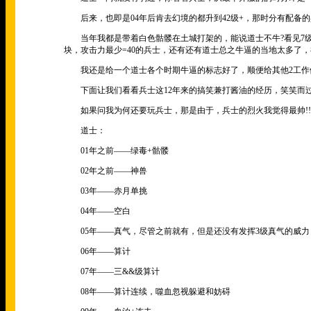
后来，也即是04年后肯去幻境的都升到42级+，那时分有配备的
当年我都是带着白色骷髅在土城打架的，能说道士不牛?看见7级骷
块，攻击力最少=40的兵士，还有还有道士总之牛逼的当地太多了
我还是给一个道士各个时期牛逼的标志好了，顺便给其他2工作
下面让我们看看兵士这12年来的搞笑兼打酱油的经历，笑笑而
如果问我为何还要玩兵士，那是由于，兵士的烈火我觉得最帅!!
道士：
01年之前——绿毒+骷髅
02年之前——神兽
03年——赤月单挑
04年——空白
05年——真气，尽管之前就有，但是还没有发挥3级真气的威力
06年——算计
07年——三&&级算计
08年——算计连续，噬血忽视躲避和妨碍