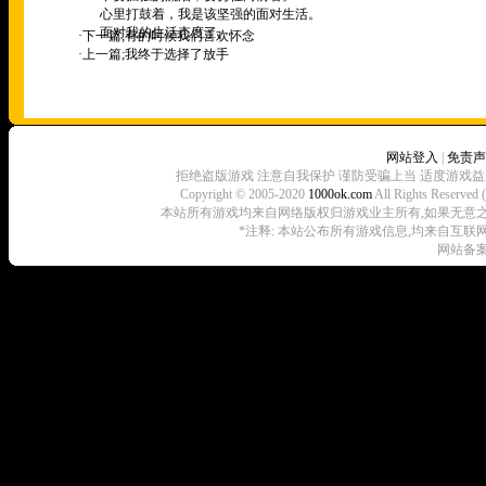
心里打鼓着，我是该坚强的面对生活。
面对我的生活态度了。
·下一篇;
有的时候我们喜欢怀念
·上一篇;
我终于选择了放手
网站登入
|
免责声
拒绝盗版游戏 注意自我保护 谨防受骗上当 适度游戏益
Copyright © 2005-2020
1000ok.com
All Rights 
本站所有游戏均来自网络版权归游戏业主所有,如果无意之中侵犯了
*注释: 本站公布所有游戏信息,均来自互联
网站备案