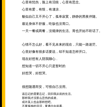
心里有忧伤，脸上有泪痕，心里有思念。
心里有爱，有恨，有凄凉
...
貌似自己又不开心了，孤单寂寞，静静的黑夜伴随。
最近身体不舒服，吃饭也没胃口。
一天一餐或两餐，没规律的生活。胃也开始不听话了。
心情不怎么好，看不见未来的现在，只能一路迷茫。
心里好像有很多话要说，却不知道怎样开口。
现在好想有人陪我聊心
...
想知道一切不开心只是暂时的
好想哭，好想哭。
很想随遇而安，可惜自己没用。
该忘记的需要忘记，回归我从前的生活。
那样我才没那么悲伤的或者。
或许某人也会那样想吧。
不要孤独的流泪，要勇往向前看。