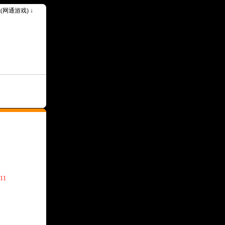
ok(网通游戏) ↓
11