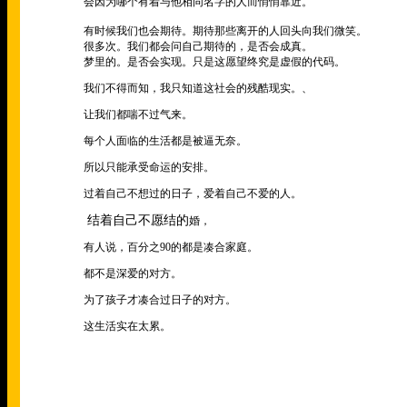
会因为哪个有着与他相同名字的人而悄悄靠近。
有时候我们也会期待。期待那些离开的人回头向我们微笑。
很多次。我们都会问自己期待的，是否会成真。
梦里的。是否会实现。只是这愿望终究是虚假的代码。
我们不得而知，我只知道这社会的残酷现实。、
让我们都喘不过气来。
每个人面临的生活都是被逼无奈。
所以只能承受命运的安排。
过着自己不想过的日子，爱着自己不爱的人。
结着自己不愿结的
婚，
有人说，百分之
90
的都是凑合家庭。
都不是深爱的对方。
为了孩子才凑合过日子的对方。
这生活实在太累。