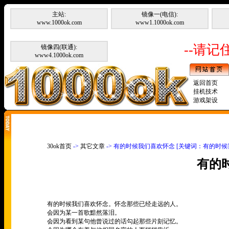
主站:
镜像一(电信):
www.1000ok.com
www1.1000ok.com
--请记住
镜像四(联通):
www4.1000ok.com
返回首页
挂机技术
游戏架设
30ok首页
->
其它文章
-> 有的时候我们喜欢怀念 [关键词：有的时候
有的
有的时候我们喜欢怀念。怀念那些已经走远的人。
会因为某一首歌黯然落泪。
会因为看到某句他曾说过的话勾起那些片刻记忆。