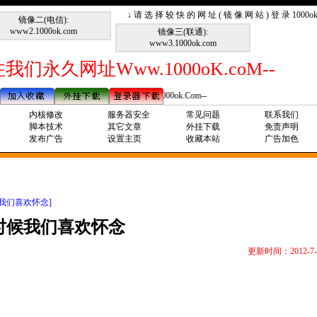
↓ 请 选 择 较 快 的 网 址 ( 镜 像 网 站 ) 登 录 1000
镜像二(电信):
www2.1000ok.com
镜像三(联通):
www3.1000ok.com
我们永久网址Www.1000oK.coM--
--请记住我们永久网址Www.1000ok.Com--
内核修改
服务器安全
常见问题
联系我们
脚本技术
其它文章
外挂下载
免责声明
发布广告
设置主页
收藏本站
广告加色
我们喜欢怀念]
时候我们喜欢怀念
更新时间：2012-7-