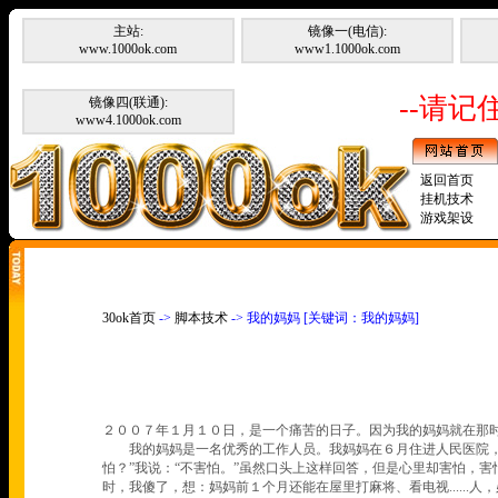
主站:
镜像一(电信):
www.1000ok.com
www1.1000ok.com
--请记住
镜像四(联通):
www4.1000ok.com
返回首页
挂机技术
游戏架设
30ok首页
->
脚本技术
-> 我的妈妈 [关键词：我的妈妈]
２００７年１月１０日，是一个痛苦的日子。因为我的妈妈就在那
我的妈妈是一名优秀的工作人员。我妈妈在６月住进人民医院，
怕？
”
我说：
“
不害怕。
”
虽然口头上这样回答，但是心里却害怕，害
时，我傻了，想：妈妈前１个月还能在屋里打麻将、看电视
......
人，