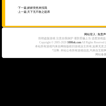
·下一篇;
娇娇突然来找我
·上一篇;
天下无不散之筵席
网站登入
|
免责声
拒绝盗版游戏 注意自我保护 谨防受骗上当 适度游戏益
Copyright © 2005-2020
1000ok.com
All Rights 
本站所有游戏均来自网络版权归游戏业主所有,如果无意之中侵犯了
*注释: 本站公布所有游戏信息,均来自互联
网站备案