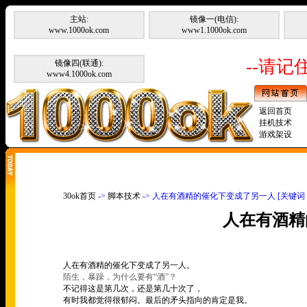
主站:
镜像一(电信):
www.1000ok.com
www1.1000ok.com
--请记住
镜像四(联通):
www4.1000ok.com
返回首页
挂机技术
游戏架设
30ok首页
->
脚本技术
-> 人在有酒精的催化下变成了另一人 [关键
人在有酒精
人在有酒精的催化下变成了另一人。
陌生，暴躁，为什么要有
“
酒
”
？
不记得这是第几次，还是第几十次了，
有时我都觉得很郁闷。最后的矛头指向的肯定是我。