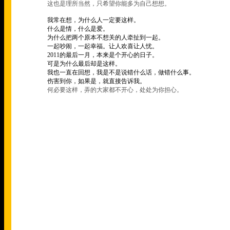
这也是理所当然，只希望你能多为自己想想。
我常在想，为什么人一定要这样。
什么是情，什么是爱。
为什么把两个原本不想关的人牵扯到一起。
一起吵闹，一起幸福。让人欢喜让人忧。
2011
的最后一月，本来是个开心的日子。
可是为什么最后却是这样。
我也一直在回想，我是不是说错什么话，做错什么事。
伤害到你，如果是，就直接告诉我。
何必要这样，弄的大家都不开心，处处为你担心。