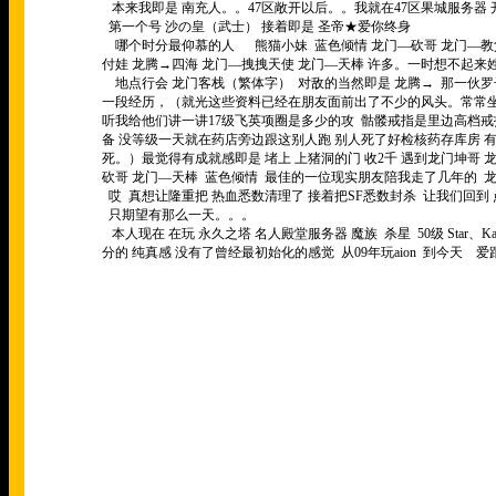
本来我即是 南充人。。47区敞开以后。。我就在47区果城服务器
第一个号 沙の皇（武士） 接着即是 圣帝★爱你终身
哪个时分最仰慕的人 熊猫小妹 蓝色倾情 龙门—砍哥 龙门—教
付娃 龙腾→四海 龙门—拽拽天使 龙门—天棒 许多。一时想不起来
地点行会 龙门客栈（繁体字） 对敌的当然即是 龙腾→ 那一伙
一段经历，（就光这些资料已经在朋友面前出了不少的风头。常常
听我给他们讲一讲17级飞英项圈是多少的攻 骷髅戒指是里边高档
备 没等级一天就在药店旁边跟这别人跑 别人死了好检核药存库房
死。）最觉得有成就感即是 堵上 上猪洞的门 收2千 遇到龙门坤哥 
砍哥 龙门—天棒 蓝色倾情 最佳的一位现实朋友陪我走了几年的 
哎 真想让隆重把 热血悉数清理了 接着把SF悉数封杀 让我们回到 
只期望有那么一天。。。
本人现在 在玩 永久之塔 名人殿堂服务器 魔族 杀星 50级 Star
分的 纯真感 没有了曾经最初始化的感觉 从09年玩aion 到今天 