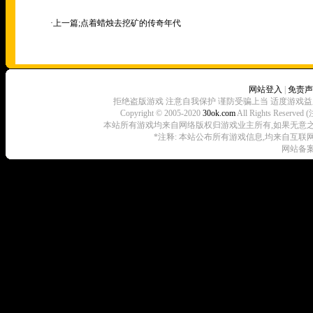
·上一篇;
点着蜡烛去挖矿的传奇年代
网站登入
|
免责声
拒绝盗版游戏 注意自我保护 谨防受骗上当 适度游戏益
Copyright © 2005-2020
30ok.com
All Rights R
本站所有游戏均来自网络版权归游戏业主所有,如果无意之中侵犯了
*注释: 本站公布所有游戏信息,均来自互联
网站备案