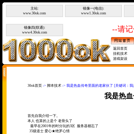
主站:
镜像一(电信):
www.30ok.com
www1.30ok.com
--请记
镜像四(联通):
www4.30ok.com
返回首页
挂机技术
游戏架设
30ok首页
->
脚本技术
-> 我是热血传奇里面的老家伙了 [关键词：
我是热血
首先自我介绍一下。
本人 也算的上是个 老骨头了
最早在2001年的时分玩的3区 服务器都忘了
35级道士 爱心★绝罗心情