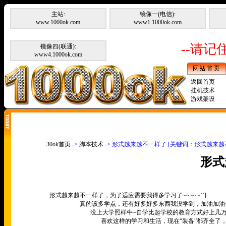
主站:
镜像一(电信):
www.1000ok.com
www1.1000ok.com
--请记住
镜像四(联通):
www4.1000ok.com
返回首页
挂机技术
游戏架设
30ok首页
->
脚本技术
-> 形式越来越不一样了 [关键词：形式越来越
形式
形式越来越不一样了，为了适应需要我得多学习了
~~~~~``]
真的该多学点，还有好多好多东西我没学到，加油加油
没上大学照样牛
~
自学比起学校的教育方式好上几
喜欢这样的学习和生活，现在
“
装备
”
都齐全了，