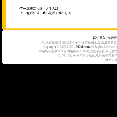
·下一篇;
夜深人静，人生入戏
·上一篇;
我知道，我不是没了谁不可活
网站登入
|
免责声
拒绝盗版游戏 注意自我保护 谨防受骗上当 适度游戏益
Copyright © 2005-2020
1000ok.com
All Rights 
本站所有游戏均来自网络版权归游戏业主所有,如果无意之中侵犯了
*注释: 本站公布所有游戏信息,均来自互联
网站备案