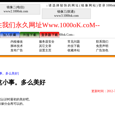
↓ 请 选 择 较 快 的 网 址 ( 镜 像 网 站 ) 登 录 1000
镜像二(电信):
www2.1000ok.com
镜像三(联通):
www3.1000ok.com
我们永久网址Www.1000oK.coM--
--请记住我们永久网址Www.1000ok.Com--
内核修改
服务器安全
常见问题
联系我们
脚本技术
其它文章
外挂下载
免责声明
发布广告
设置主页
收藏本站
广告加色
事。多么美好]
这小事。多么美好
更新时间：2012-7
初认识时最初的美好吧。
有缘分会再可以的。