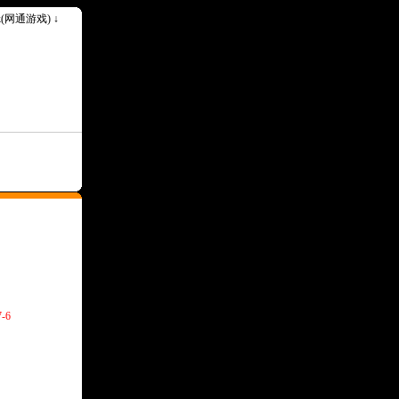
ok(网通游戏) ↓
-6