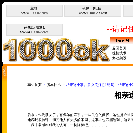
主站:
镜像一(电信):
www.1000ok.com
www1.1000ok.com
--请记住
镜像四(联通):
www4.1000ok.com
返回首页
挂机技术
游戏架设
30ok首页
->
脚本技术
-> 相亲这小事。多么美好 [关键词：相亲这小
相亲
后来，作为朋友了，有偶尔的联系，一些关心的问候，这也是给当
他说我很特殊，和其他人有太多的不同，这事儿也不能勉强，如果
，我非常感谢对我的认可，一切随缘吧。。。。。。。