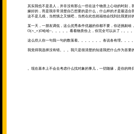
其实我也不是圣人，并非没有那么一些在这个物质上心动的时刻，
嫁好的，而是我非常清楚自己想要的是什么，什么样的才是最适合
这不是儿戏，当然慎之又慎吧，当然在此也祝福他会找到比我更好
某一天，一朋友调侃，这么优秀条件优越的你都不要，你还挑剔啥
O(∩_∩)O
哈哈
~
。。。。。看着物质份上，你完全可以从了，。。
这么些人你一句我一句的数落着。。。。。。。各说各有理。。。
我觉得我选择没有错。。。我只是很清楚的知道我把什么作为首要
。现在基本上不会去考虑什么找对象的事儿，一切随缘，是你的终