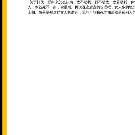
关于打仗，朕向来怎么认为，敌不动我，我不动敌，敌若动我，休
人，本就死罪一条，诶最后。再说说这后宫的管理吧，女人多的地
上朝。怕是要被这群女人折磨死，我可不想临死才知道朕是帮别人