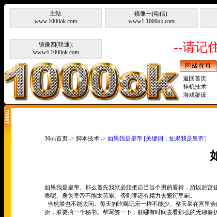
主站:
镜像一(电信):
www.1000ok.com
www1.1000ok.com
--请记住
镜像四(联通):
www4.1000ok.com
返回首页
挂机技术
游戏架设
30ok首页
->
脚本技术
-> 如果我是皇帝 [关键词：如果我是皇帝]
如果我是皇帝。那么首先我就必须把自己当个男的看待，所以后宫
奏呢。身为皇帝不能太劳累。否则哪还有精力去繁衍皇嗣。
当然朕也不能太闲。每天的吃喝玩乐一样不能少。整天呆在宫里会
折，朕要搞一个秘书。帮写签一下，朕哪有时间去看那么的无聊奏