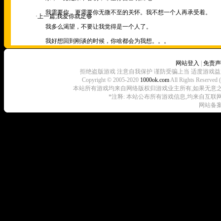
我需要你，更需要你无微不至的关怀。我不想一个人再承受着。
·上一篇;
我爱你就足够
我多么渴望，不要让我觉得是一个人了。
我好想回到刚谈的时候，你啥都会为我想。。。
网站登入
|
免责声
拒绝盗版游戏 注意自我保护 谨防受骗上当 适度游戏益
Copyright © 2005-2020
1000ok.com
All Rights 
本站所有游戏均来自网络版权归游戏业主所有,如果无意之中侵犯了
*注释: 本站公布所有游戏信息,均来自互联
网站备案