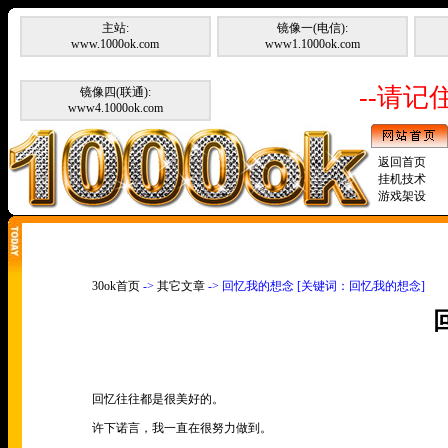
主站:
镜像一(电信):
www.1000ok.com
www1.1000ok.com
--请记住
镜像四(联通):
www4.1000ok.com
返回首页
挂机技术
游戏架设
30ok首页
->
其它文章
-> 回忆我的想念 [关键词：回忆我的想念]
回忆往往都是很美好的。
许下诺言，我一直在很努力做到。