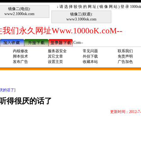
↓ 请 选 择 较 快 的 网 址 ( 镜 像 网 站 ) 登 录 1000
镜像二(电信):
www2.1000ok.com
镜像三(联通):
www3.1000ok.com
我们永久网址Www.1000oK.coM--
--请记住我们永久网址Www.1000ok.Com--
内核修改
服务器安全
常见问题
联系我们
脚本技术
其它文章
外挂下载
免责声明
发布广告
设置主页
收藏本站
广告加色
厌的话了]
听得很厌的话了
更新时间：2012-7-