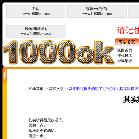
主站:
镜像一(电信):
www.1000ok.com
www1.1000ok.com
--请记住
镜像四(联通):
www4.1000ok.com
返回首页
挂机技术
游戏架设
30ok首页
->
其它文章
-> 其实听得很厌的话了 [关键词：其实听得很
其实
其实听得很厌的话了。
大胆一点。
这样命令式的话。
活泼一点。