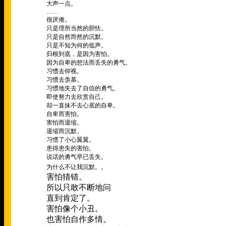
大声一点。
……
很厌倦。
只是理所当然的胆怯。
只是自然而然的沉默。
只是不知为何的低声。
归根到底，是因为害怕。
因为自卑的想法而丢失的勇气。
习惯去仰视。
习惯去羡慕。
习惯地失去了自信的勇气。
即使努力去欣赏自己。
却一直抹不去心底的自卑。
自卑而害怕。
害怕而退缩。
退缩而沉默。
习惯了小心翼翼。
患得患失的害怕。
说话的勇气早已丢失。
太害怕
为什么不让我沉默。。
害怕猜错。
所以只敢不断地问
直到肯定了。
害怕像个小丑。
也害怕自作多情。