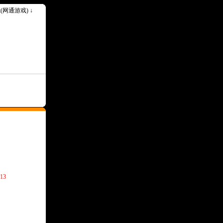
ok(网通游戏) ↓
13