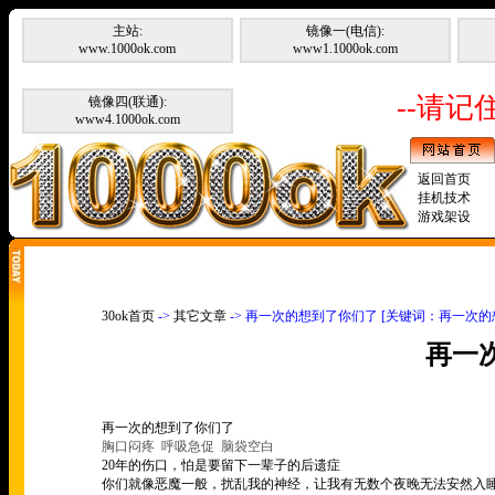
主站:
镜像一(电信):
www.1000ok.com
www1.1000ok.com
--请记住
镜像四(联通):
www4.1000ok.com
返回首页
挂机技术
游戏架设
30ok首页
->
其它文章
-> 再一次的想到了你们了 [关键词：再一次的
再一
再一次的想到了你们了
胸口闷疼
呼吸急促
脑袋空白
20
年的伤口，怕是要留下一辈子的后遗症
你们就像恶魔一般，扰乱我的神经，让我有无数个夜晚无法安然入