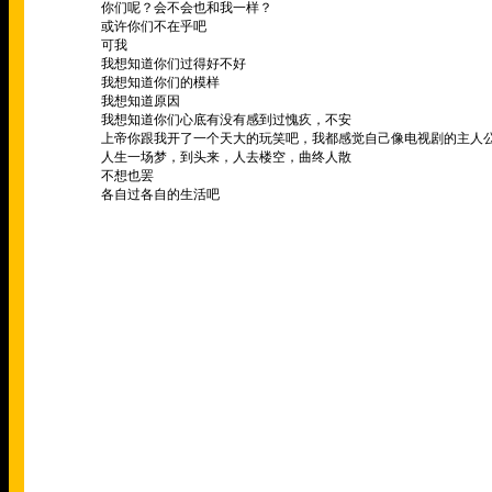
你们呢？会不会也和我一样？
或许你们不在乎吧
可我
我想知道你们过得好不好
我想知道你们的模样
我想知道原因
我想知道你们心底有没有感到过愧疚，不安
上帝你跟我开了一个天大的玩笑吧，我都感觉自己像电视剧的主人
人生一场梦，到头来，人去楼空，曲终人散
不想也罢
各自过各自的生活吧