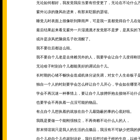
无论如何都好，我发觉我应当要有些变更了，无论在不论什么
窗外沁凉的微风吹进来，有那末眨眼的瑟缩。
睡觉儿时表面上很像听到降雨声，可是我一直都觉得自个儿在
最后结果起来看见窗外一片湿漉漉才发觉那不是梦，是真实的
或许是凉风把脑袋瓜子吹清醒了。
我不要往后都这么啦。
我不要自个儿老是去倚赖另外的人，我要学会让自个儿变得刚
无论啥子时刻自个儿都能美好的调试自个儿。
长时期的心绪不畅快会造成机体分泌失调，对女个人生命板子是
独自一个人的时刻要学会怎么样让自个儿开心，学会如在哪里不
学会不再沉迷一种事情上，要让自个儿放骋怀抱去接纳不论什
也要学会不再执着一点没可能的物品。
有点自个儿想执着的就放在自个儿最隐蔽的事的心底好啦。
我既是要做一个能刚强独立，不再倚赖不论什么人的人，
那末情谊就只是我人的生活的点缀品，我没有不可缺少把我的执
自个儿劝自个儿也就到这处，我往后想过啥子样的生存，以啥子