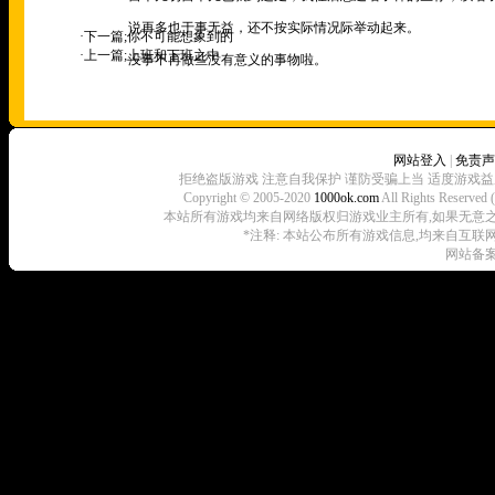
说再多也于事无益，还不按实际情况际举动起来。
·下一篇;
你不可能想象到的
·上一篇;
上班和下班之中
没事不再做些没有意义的事物啦。
网站登入
|
免责声
拒绝盗版游戏 注意自我保护 谨防受骗上当 适度游戏益
Copyright © 2005-2020
1000ok.com
All Rights 
本站所有游戏均来自网络版权归游戏业主所有,如果无意之中侵犯了
*注释: 本站公布所有游戏信息,均来自互联
网站备案