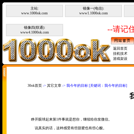
主站:
镜像一(电信):
www.1000ok.com
www1.1000ok.com
--请记住
镜像四(联通):
www4.1000ok.com
返回首页
挂机技术
游戏架设
30ok首页
->
其它文章
-> 我今年的目标 [关键词：我今年的目标]
睁开眼球起来第1件事就是想你，继续给你发微信。
说真实的话，这种感受有些甜蜜也有些心酸。